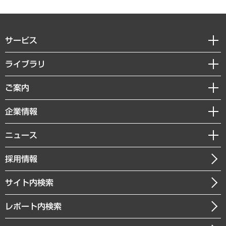
サービス
経営戦略
ライブラリ
組織・人事戦略
経済調査
ご案内
デジタルイノベーション
レポート
国際（グローバルビジネス・開発支援・国際戦略・グローバルヘルス）
セミナー・イベント情報
企業情報
コラム
サステナビリティ（環境・資源・エネルギー・ESG・人権）
MUFGビジネスセミナー
調査・研究報告書
私たちの想い
共生・ダイバーシティ
ニュース
受託案件情報
クローズアップ
社長メッセージ
GRC（ガバナンス・リスク・コンプライアンス）・防災（政策）
その他お申し込み
ニュースリリース
経営用語集
採用情報
会社概要
経済・産業・雇用・労働
調査協力のお願い
お知らせ
受託・受注実績（官公庁関連）
企業理念
医療・介護・福祉・教育・子ども
サイト内検索
メディア掲載・出演
役員一覧
自治体経営・官民協働
寄稿記事
沿革
レポート内検索
まちづくり・観光・交通・スポーツ・スマートシティ
書籍
組織図・本部部室紹介
自然資源・農林水産業・食料システム