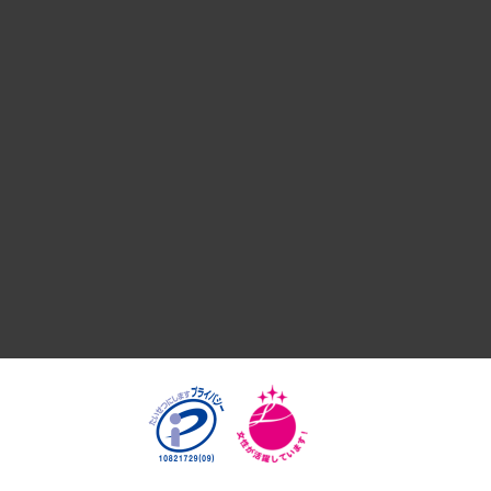
デジタルイノベーション
国際（グローバルビジネス・開発支援・国際戦略・グローバル
サステナビリティ（環境・資源・エネルギー・ESG・人権）
共生・ダイバーシティ
GRC（ガバナンス・リスク・コンプライアンス）・防災（政策
経済・産業・雇用・労働
医療・介護・福祉・教育・子ども
自治体経営・官民協働
まちづくり・観光・交通・スポーツ・スマートシティ
自然資源・農林水産業・食料システム