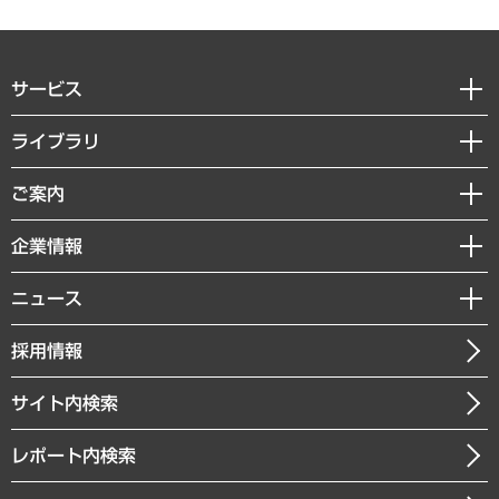
サービス
経営戦略
ライブラリ
組織・人事戦略
経済調査
ご案内
デジタルイノベーション
レポート
国際（グローバルビジネス・開発支援・国際戦略・グローバルヘルス）
セミナー・イベント情報
企業情報
コラム
サステナビリティ（環境・資源・エネルギー・ESG・人権）
MUFGビジネスセミナー
調査・研究報告書
私たちの想い
共生・ダイバーシティ
ニュース
受託案件情報
クローズアップ
社長メッセージ
GRC（ガバナンス・リスク・コンプライアンス）・防災（政策）
その他お申し込み
ニュースリリース
経営用語集
採用情報
会社概要
経済・産業・雇用・労働
調査協力のお願い
お知らせ
受託・受注実績（官公庁関連）
企業理念
医療・介護・福祉・教育・子ども
サイト内検索
メディア掲載・出演
役員一覧
自治体経営・官民協働
寄稿記事
沿革
レポート内検索
まちづくり・観光・交通・スポーツ・スマートシティ
書籍
組織図・本部部室紹介
自然資源・農林水産業・食料システム