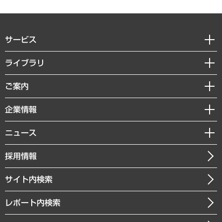
サービス
経営戦略
ライブラリ
組織・人事戦略
経済調査
ご案内
デジタルイノベーション
レポート
国際（グローバルビジネス・開発支援・国際戦略・グローバルヘルス）
セミナー・イベント情報
企業情報
コラム
サステナビリティ（環境・資源・エネルギー・ESG・人権）
MUFGビジネスセミナー
調査・研究報告書
私たちの想い
共生・ダイバーシティ
ニュース
受託案件情報
クローズアップ
社長メッセージ
GRC（ガバナンス・リスク・コンプライアンス）・防災（政策）
その他お申し込み
ニュースリリース
経営用語集
採用情報
会社概要
経済・産業・雇用・労働
調査協力のお願い
お知らせ
受託・受注実績（官公庁関連）
企業理念
医療・介護・福祉・教育・子ども
サイト内検索
メディア掲載・出演
役員一覧
自治体経営・官民協働
寄稿記事
沿革
レポート内検索
まちづくり・観光・交通・スポーツ・スマートシティ
書籍
組織図・本部部室紹介
自然資源・農林水産業・食料システム