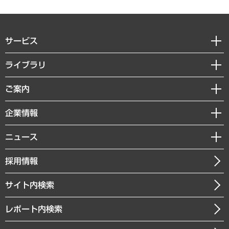
サービス
経営戦略
ライブラリ
組織・人事戦略
経済調査
ご案内
デジタルイノベーション
レポート
国際（グローバルビジネス・開発支援・国際戦略・グローバルヘルス）
セミナー・イベント情報
企業情報
コラム
サステナビリティ（環境・資源・エネルギー・ESG・人権）
MUFGビジネスセミナー
調査・研究報告書
私たちの想い
共生・ダイバーシティ
ニュース
受託案件情報
クローズアップ
社長メッセージ
GRC（ガバナンス・リスク・コンプライアンス）・防災（政策）
その他お申し込み
ニュースリリース
経営用語集
採用情報
会社概要
経済・産業・雇用・労働
調査協力のお願い
お知らせ
受託・受注実績（官公庁関連）
企業理念
医療・介護・福祉・教育・子ども
サイト内検索
メディア掲載・出演
役員一覧
自治体経営・官民協働
寄稿記事
沿革
レポート内検索
まちづくり・観光・交通・スポーツ・スマートシティ
書籍
組織図・本部部室紹介
自然資源・農林水産業・食料システム