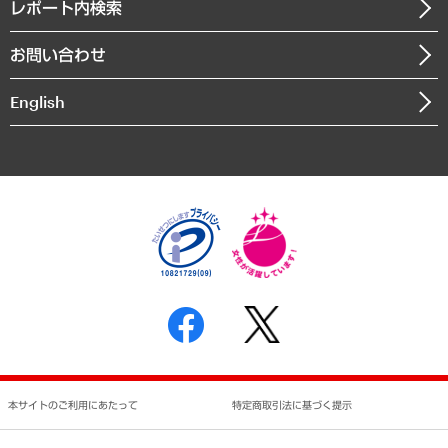
沿革
レポート内検索
まちづくり・観光・交通・スポーツ・スマートシティ
書籍
組織図・本部部室紹介
自然資源・農林水産業・食料システム
お問い合わせ
インドネシア現地法人
決算公告
English
業績ハイライト
アクセスマップ
個人情報保護方針
環境方針
サステナビリティ
特定商取引法に基づく表示
SNSアカウントコミュニティガイドライン
反社会的勢力に対する基本方針
個人情報の取り扱いについて
書面による個人情報の開示等の請求の手続きについて
本サイトのご利用にあたって
特定商取引法に基づく提示