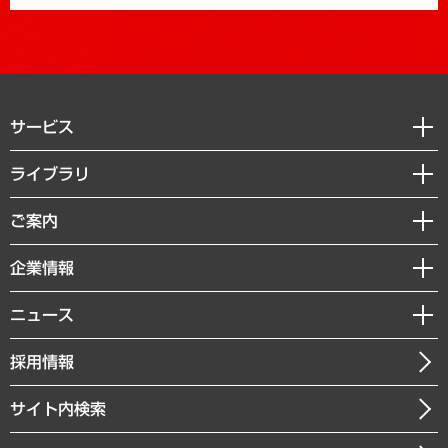
サービス
経営戦略
ライブラリ
組織・人事戦略
経済調査
ご案内
デジタルイノベーション
レポート
国際（グローバルビジネス・開発支援・国際戦略・グローバルヘルス）
セミナー・イベント情報
企業情報
コラム
サステナビリティ（環境・資源・エネルギー・ESG・人権）
MUFGビジネスセミナー
調査・研究報告書
私たちの想い
共生・ダイバーシティ
ニュース
受託案件情報
クローズアップ
社長メッセージ
GRC（ガバナンス・リスク・コンプライアンス）・防災（政策）
その他お申し込み
ニュースリリース
経営用語集
採用情報
会社概要
経済・産業・雇用・労働
調査協力のお願い
お知らせ
受託・受注実績（官公庁関連）
企業理念
医療・介護・福祉・教育・子ども
サイト内検索
メディア掲載・出演
役員一覧
自治体経営・官民協働
寄稿記事