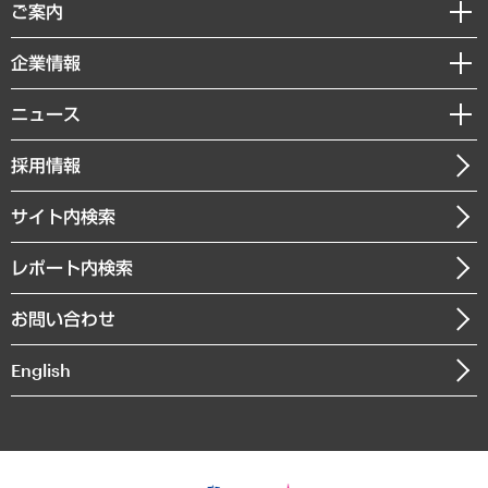
経済調査
ご案内
デジタルイノベーション
レポート
国際（グローバルビジネス・開発支援・国際戦略・グローバルヘルス）
セミナー・イベント情報
企業情報
コラム
サステナビリティ（環境・資源・エネルギー・ESG・人権）
MUFGビジネスセミナー
調査・研究報告書
私たちの想い
共生・ダイバーシティ
ニュース
受託案件情報
クローズアップ
社長メッセージ
GRC（ガバナンス・リスク・コンプライアンス）・防災（政策）
その他お申し込み
ニュースリリース
経営用語集
採用情報
会社概要
経済・産業・雇用・労働
調査協力のお願い
お知らせ
受託・受注実績（官公庁関連）
企業理念
医療・介護・福祉・教育・子ども
サイト内検索
メディア掲載・出演
役員一覧
自治体経営・官民協働
寄稿記事
沿革
レポート内検索
まちづくり・観光・交通・スポーツ・スマートシティ
書籍
組織図・本部部室紹介
自然資源・農林水産業・食料システム
お問い合わせ
インドネシア現地法人
決算公告
English
業績ハイライト
アクセスマップ
個人情報保護方針
環境方針