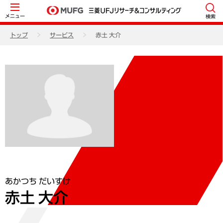
メニュー
検索
トップ
サービス
赤土 大介
あかつち だいすけ
赤土 大介