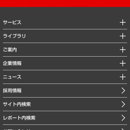
サービス
経営戦略
ライブラリ
組織・人事戦略
経済調査
ご案内
デジタルイノベーション
レポート
国際（グローバルビジネス・開発支援・国際戦略・グローバルヘルス）
セミナー・イベント情報
企業情報
コラム
サステナビリティ（環境・資源・エネルギー・ESG・人権）
MUFGビジネスセミナー
調査・研究報告書
私たちの想い
共生・ダイバーシティ
ニュース
受託案件情報
クローズアップ
社長メッセージ
GRC（ガバナンス・リスク・コンプライアンス）・防災（政策）
その他お申し込み
ニュースリリース
経営用語集
採用情報
会社概要
経済・産業・雇用・労働
調査協力のお願い
お知らせ
受託・受注実績（官公庁関連）
企業理念
医療・介護・福祉・教育・子ども
サイト内検索
メディア掲載・出演
役員一覧
自治体経営・官民協働
寄稿記事
沿革
レポート内検索
まちづくり・観光・交通・スポーツ・スマートシティ
書籍
組織図・本部部室紹介
自然資源・農林水産業・食料システム