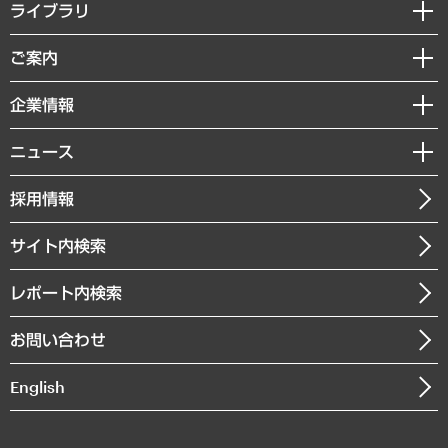
経営戦略
ライブラリ
組織・人事戦略
経済調査
ご案内
デジタルイノベーション
レポート
国際（グローバルビジネス・開発支援・国際戦略・グローバルヘルス）
セミナー・イベント情報
企業情報
コラム
サステナビリティ（環境・資源・エネルギー・ESG・人権）
MUFGビジネスセミナー
調査・研究報告書
私たちの想い
共生・ダイバーシティ
ニュース
受託案件情報
クローズアップ
社長メッセージ
GRC（ガバナンス・リスク・コンプライアンス）・防災（政策）
その他お申し込み
ニュースリリース
経営用語集
採用情報
会社概要
経済・産業・雇用・労働
調査協力のお願い
お知らせ
受託・受注実績（官公庁関連）
企業理念
医療・介護・福祉・教育・子ども
サイト内検索
メディア掲載・出演
役員一覧
自治体経営・官民協働
寄稿記事
沿革
レポート内検索
まちづくり・観光・交通・スポーツ・スマートシティ
書籍
組織図・本部部室紹介
自然資源・農林水産業・食料システム
お問い合わせ
インドネシア現地法人
決算公告
English
業績ハイライト
アクセスマップ