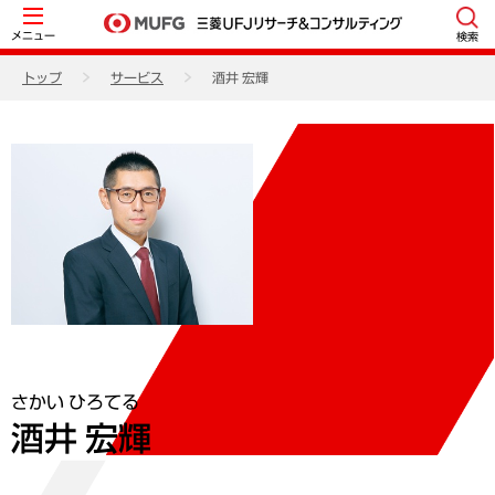
メニュー
検索
トップ
サービス
酒井 宏輝
さかい ひろてる
酒井 宏輝