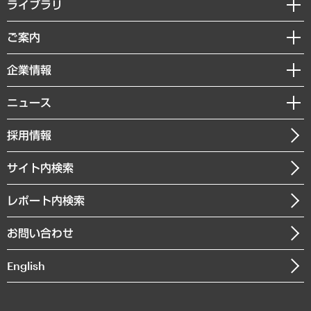
経営戦略
ライブラリ
組織・人事戦略
経済調査
ご案内
デジタルイノベーション
レポート
国際（グローバルビジネス・開発支援・国際戦略・グローバルヘルス）
セミナー・イベント情報
企業情報
コラム
サステナビリティ（環境・資源・エネルギー・ESG・人権）
MUFGビジネスセミナー
調査・研究報告書
私たちの想い
共生・ダイバーシティ
ニュース
受託案件情報
クローズアップ
社長メッセージ
GRC（ガバナンス・リスク・コンプライアンス）・防災（政策）
その他お申し込み
ニュースリリース
経営用語集
採用情報
会社概要
経済・産業・雇用・労働
調査協力のお願い
お知らせ
受託・受注実績（官公庁関連）
企業理念
医療・介護・福祉・教育・子ども
サイト内検索
メディア掲載・出演
役員一覧
自治体経営・官民協働
寄稿記事
沿革
レポート内検索
まちづくり・観光・交通・スポーツ・スマートシティ
書籍
組織図・本部部室紹介
自然資源・農林水産業・食料システム
お問い合わせ
インドネシア現地法人
決算公告
English
業績ハイライト
アクセスマップ