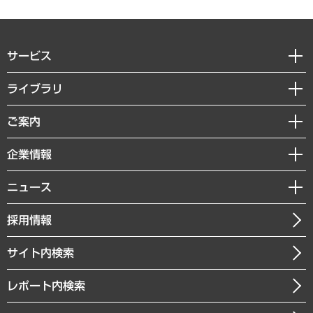
サービス
経営戦略
ライブラリ
組織・人事戦略
経済調査
ご案内
デジタルイノベーション
レポート
国際（グローバルビジネス・開発支援・国際戦略・グローバルヘルス）
セミナー・イベント情報
企業情報
コラム
サステナビリティ（環境・資源・エネルギー・ESG・人権）
MUFGビジネスセミナー
調査・研究報告書
私たちの想い
共生・ダイバーシティ
ニュース
受託案件情報
クローズアップ
社長メッセージ
GRC（ガバナンス・リスク・コンプライアンス）・防災（政策）
その他お申し込み
ニュースリリース
経営用語集
採用情報
会社概要
経済・産業・雇用・労働
調査協力のお願い
お知らせ
受託・受注実績（官公庁関連）
企業理念
医療・介護・福祉・教育・子ども
サイト内検索
メディア掲載・出演
役員一覧
自治体経営・官民協働
寄稿記事
沿革
レポート内検索
まちづくり・観光・交通・スポーツ・スマートシティ
書籍
組織図・本部部室紹介
自然資源・農林水産業・食料システム