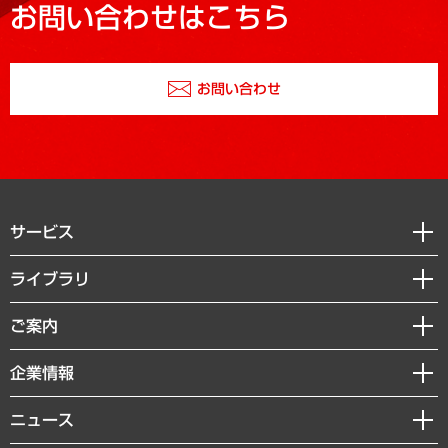
お問い合わせはこちら
お問い合わせ
サービス
経営戦略
ライブラリ
組織・人事戦略
経済調査
ご案内
デジタルイノベーション
レポート
国際（グローバルビジネス・開発支援・国際戦略・グローバルヘルス）
セミナー・イベント情報
企業情報
コラム
サステナビリティ（環境・資源・エネルギー・ESG・人権）
MUFGビジネスセミナー
調査・研究報告書
私たちの想い
共生・ダイバーシティ
ニュース
受託案件情報
クローズアップ
社長メッセージ
GRC（ガバナンス・リスク・コンプライアンス）・防災（政策）