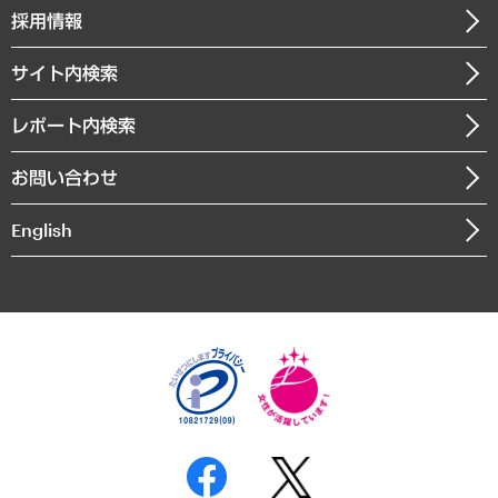
その他お申し込み
ニュースリリース
経営用語集
採用情報
会社概要
経済・産業・雇用・労働
調査協力のお願い
お知らせ
受託・受注実績（官公庁関連）
企業理念
医療・介護・福祉・教育・子ども
サイト内検索
メディア掲載・出演
役員一覧
自治体経営・官民協働
寄稿記事
沿革
レポート内検索
まちづくり・観光・交通・スポーツ・スマートシティ
書籍
組織図・本部部室紹介
自然資源・農林水産業・食料システム
お問い合わせ
インドネシア現地法人
決算公告
English
業績ハイライト
アクセスマップ
個人情報保護方針
環境方針
サステナビリティ
特定商取引法に基づく表示
SNSアカウントコミュニティガイドライン
反社会的勢力に対する基本方針