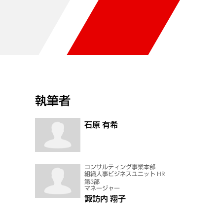
執筆者
石原 有希
コンサルティング事業本部
組織人事ビジネスユニット HR
第3部
マネージャー
諏訪内 翔子