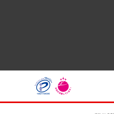
国際（グローバルビジネス・開発支援・国際戦略・グローバル
サステナビリティ（環境・資源・エネルギー・ESG・人権）
共生・ダイバーシティ
GRC（ガバナンス・リスク・コンプライアンス）・防災（政策
経済・産業・雇用・労働
医療・介護・福祉・教育・子ども
自治体経営・官民協働
まちづくり・観光・交通・スポーツ・スマートシティ
自然資源・農林水産業・食料システム