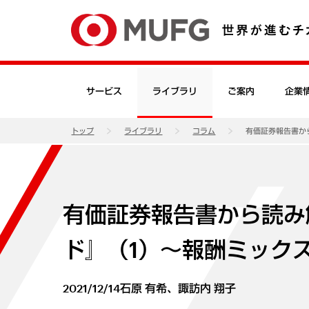
サービス
ライブラリ
ご案内
企業
トップ
ライブラリ
コラム
有価証券報告書か
有価証券報告書から読み
ド』（1）～報酬ミック
2021/12/14
石原 有希、諏訪内 翔子