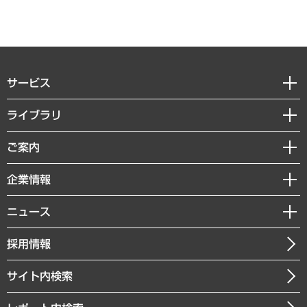
サービス
経営戦略
ライブラリ
組織・人事戦略
経済調査
ご案内
デジタルイノベーション
レポート
国際（グローバルビジネス・開発支援・国際戦略・グローバルヘルス）
セミナー・イベント情報
企業情報
コラム
サステナビリティ（環境・資源・エネルギー・ESG・人権）
MUFGビジネスセミナー
調査・研究報告書
私たちの想い
共生・ダイバーシティ
ニュース
受託案件情報
クローズアップ
社長メッセージ
GRC（ガバナンス・リスク・コンプライアンス）・防災（政策）
その他お申し込み
ニュースリリース
経営用語集
採用情報
会社概要
経済・産業・雇用・労働
調査協力のお願い
お知らせ
受託・受注実績（官公庁関連）
企業理念
医療・介護・福祉・教育・子ども
サイト内検索
メディア掲載・出演
役員一覧
自治体経営・官民協働
寄稿記事
沿革
まちづくり・観光・交通・スポーツ・スマートシティ