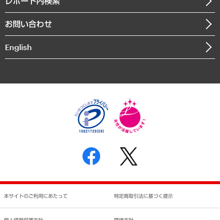
レポート内検索
書籍
組織図・本部部室紹介
自然資源・農林水産業・食料システム
お問い合わせ
インドネシア現地法人
決算公告
English
業績ハイライト
アクセスマップ
個人情報保護方針
環境方針
サステナビリティ
特定商取引法に基づく表示
SNSアカウントコミュニティガイドライン
反社会的勢力に対する基本方針
個人情報の取り扱いについて
書面による個人情報の開示等の請求の手続きについて
本サイトのご利用にあたって
特定商取引法に基づく提示
個人情報保護方針
環境方針