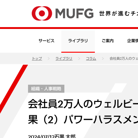
サービス
ライブラリ
ご案内
企業
トップ
ライブラリ
コラム
会社員2万人のウ
組織・人事戦略
会社員2万人のウェルビ
果（2）パワーハラスメ
2024/07/12
石黒 太郎