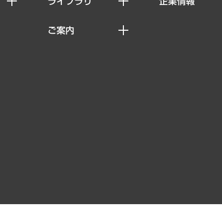
ライブラリ
企業情報
経済調査
私たちの想い
ご案内
レポート
社長メッセージ
セミナー・イベント情報
コラム
会社概要
MUFGビジネスセミナー
ヘルス）
調査・研究報告書
企業理念
受託案件情報
クローズアップ
役員一覧
その他お申し込み
経営用語集
沿革
調査協力のお願い
）
受託・受注実績（官公庁関連）
組織図・本部部室紹介
メディア掲載・出演
インドネシア現地法人
寄稿記事
決算公告
書籍
業績ハイライト
アクセスマップ
個人情報保護方針
環境方針