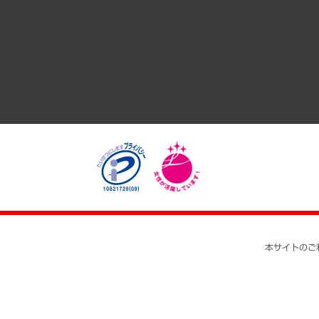
GRC（ガバナンス・リスク・コンプライアンス）・防災（政策
経済・産業・雇用・労働
医療・介護・福祉・教育・子ども
自治体経営・官民協働
まちづくり・観光・交通・スポーツ・スマートシティ
自然資源・農林水産業・食料システム
本サイトのご