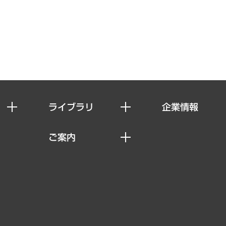
ライブラリ
企業情報
経済調査
私たちの想い
ご案内
レポート
社長メッセージ
セミナー・イベント情報
コラム
会社概要
MUFGビジネスセミナー
ヘルス）
調査・研究報告書
企業理念
受託案件情報
クローズアップ
役員一覧
その他お申し込み
経営用語集
沿革
調査協力のお願い