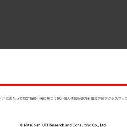
）
受託・受注実績（官公庁関連）
組織図・本部部室紹介
メディア掲載・出演
インドネシア現地法人
寄稿記事
決算公告
書籍
業績ハイライト
アクセスマップ
個人情報保護方針
環境方針
サステナビリティ
特定商取引法に基づく
SNSアカウントコミュ
反社会的勢力に対する
利用にあたって
特定商取引法に基づく提示
個人情報保護方針
環境方針
アクセスマッ
個人情報の取り扱いに
書面による個人情報の
© Mitsubishi UFJ Research and Consulting Co., Ltd.