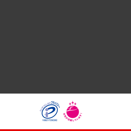
デジタルイノベーション
国際（グローバルビジネス・開発支援・国際戦略・グローバル
サステナビリティ（環境・資源・エネルギー・ESG・人権）
共生・ダイバーシティ
GRC（ガバナンス・リスク・コンプライアンス）・防災（政策
経済・産業・雇用・労働
医療・介護・福祉・教育・子ども
自治体経営・官民協働
まちづくり・観光・交通・スポーツ・スマートシティ
自然資源・農林水産業・食料システム