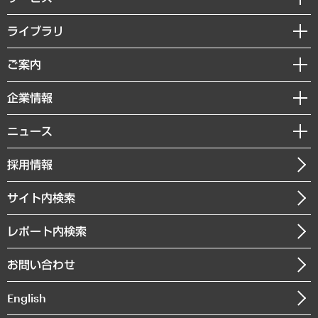
経営戦略
ライブラリ
組織・人事戦略
経済調査
ご案内
デジタルイノベーション
レポート
国際（グローバルビジネス・開発支援・国際戦略・グローバルヘルス）
セミナー・イベント情報
企業情報
コラム
サステナビリティ（環境・資源・エネルギー・ESG・人権）
MUFGビジネスセミナー
調査・研究報告書
私たちの想い
共生・ダイバーシティ
ニュース
受託案件情報
クローズアップ
社長メッセージ
GRC（ガバナンス・リスク・コンプライアンス）・防災（政策）
その他お申し込み
ニュースリリース
経営用語集
採用情報
会社概要
経済・産業・雇用・労働
調査協力のお願い
お知らせ
受託・受注実績（官公庁関連）
企業理念
医療・介護・福祉・教育・子ども
サイト内検索
メディア掲載・出演
役員一覧
自治体経営・官民協働
寄稿記事
沿革
レポート内検索
まちづくり・観光・交通・スポーツ・スマートシティ
書籍
組織図・本部部室紹介
自然資源・農林水産業・食料システム
お問い合わせ
インドネシア現地法人
決算公告
English
業績ハイライト