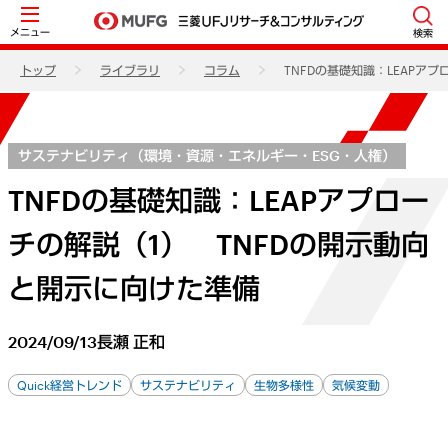
メニュー
検索
トップ
ライブラリ
コラム
TNFDの基礎知識：LEAPア
サステナビリティ（環境・資源・エネルギー・ESG・人権）
TNFDの基礎知識：LEAPアプロー
チの解説（1） TNFDの開示動向
と開示に向けた準備
2024/09/13
長瀬 正和
Quick経営トレンド
サステナビリティ
生物多様性
気候変動