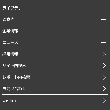
経営戦略
ライブラリ
組織・人事戦略
経済調査
ご案内
デジタルイノベーション
レポート
国際（グローバルビジネス・開発支援・国際戦略・グローバルヘルス）
セミナー・イベント情報
企業情報
コラム
サステナビリティ（環境・資源・エネルギー・ESG・人権）
MUFGビジネスセミナー
調査・研究報告書
私たちの想い
共生・ダイバーシティ
ニュース
受託案件情報
クローズアップ
社長メッセージ
GRC（ガバナンス・リスク・コンプライアンス）・防災（政策）
その他お申し込み
ニュースリリース
経営用語集
採用情報
会社概要
経済・産業・雇用・労働
調査協力のお願い
お知らせ
受託・受注実績（官公庁関連）
企業理念
医療・介護・福祉・教育・子ども
サイト内検索
メディア掲載・出演
役員一覧
自治体経営・官民協働
寄稿記事
沿革
レポート内検索
まちづくり・観光・交通・スポーツ・スマートシティ
書籍
組織図・本部部室紹介
自然資源・農林水産業・食料システム
お問い合わせ
インドネシア現地法人
決算公告
English
業績ハイライト