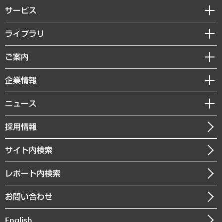
サービス
経営戦略
ライブラリ
組織・人事戦略
経済調査
ご案内
デジタルイノベーション
レポート
国際（グローバルビジネス・開発支援・国際戦略・グローバルヘルス）
セミナー・イベント情報
企業情報
コラム
サステナビリティ（環境・資源・エネルギー・ESG・人権）
MUFGビジネスセミナー
調査・研究報告書
私たちの想い
共生・ダイバーシティ
ニュース
受託案件情報
クローズアップ
社長メッセージ
GRC（ガバナンス・リスク・コンプライアンス）・防災（政策）
その他お申し込み
ニュースリリース
経営用語集
採用情報
会社概要
経済・産業・雇用・労働
調査協力のお願い
お知らせ
受託・受注実績（官公庁関連）
企業理念
医療・介護・福祉・教育・子ども
サイト内検索
メディア掲載・出演
役員一覧
自治体経営・官民協働
寄稿記事
沿革
レポート内検索
まちづくり・観光・交通・スポーツ・スマートシティ
書籍
組織図・本部部室紹介
自然資源・農林水産業・食料システム
お問い合わせ
インドネシア現地法人
決算公告
English