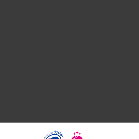
経営戦略
組織・人事戦略
デジタルイノベーション
国際（グローバルビジネス・開発支援・国際戦略・グローバル
サステナビリティ（環境・資源・エネルギー・ESG・人権）
共生・ダイバーシティ
GRC（ガバナンス・リスク・コンプライアンス）・防災（政策
経済・産業・雇用・労働
医療・介護・福祉・教育・子ども
自治体経営・官民協働
まちづくり・観光・交通・スポーツ・スマートシティ
自然資源・農林水産業・食料システム