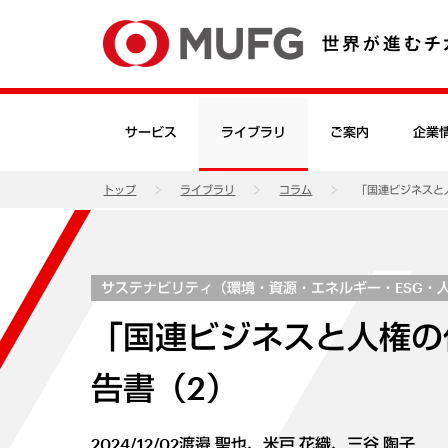
サービス
ライブラリ
ご案内
企業
トップ
ライブラリ
コラム
「国連ビジネスと
サステナビリティ（環境・資源・エネルギー・ESG・
「国連ビジネスと人権の
告書（2）
2024/12/02
渡邉 聖也、米戸 花織、三谷 陶子