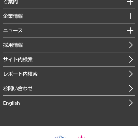
ご案内
デジタルイノベーション
レポート
国際（グローバルビジネス・開発支援・国際戦略・グローバルヘルス）
セミナー・イベント情報
企業情報
コラム
サステナビリティ（環境・資源・エネルギー・ESG・人権）
MUFGビジネスセミナー
調査・研究報告書
私たちの想い
共生・ダイバーシティ
ニュース
受託案件情報
クローズアップ
社長メッセージ
GRC（ガバナンス・リスク・コンプライアンス）・防災（政策）
その他お申し込み
ニュースリリース
経営用語集
採用情報
会社概要
経済・産業・雇用・労働
調査協力のお願い
お知らせ
受託・受注実績（官公庁関連）
企業理念
医療・介護・福祉・教育・子ども
サイト内検索
メディア掲載・出演
役員一覧
自治体経営・官民協働
寄稿記事
沿革
レポート内検索
まちづくり・観光・交通・スポーツ・スマートシティ
書籍
組織図・本部部室紹介
自然資源・農林水産業・食料システム
お問い合わせ
インドネシア現地法人
決算公告
English
業績ハイライト
アクセスマップ
個人情報保護方針
環境方針