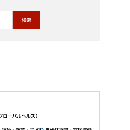
検索
グローバルヘルス）
・福祉・教育・子ども
自治体経営・官民協働