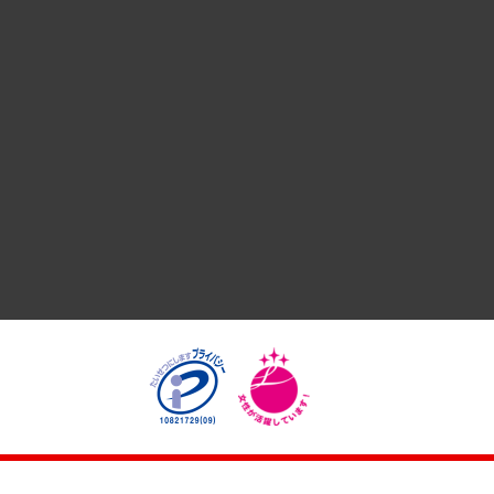
国際（グローバルビジネス・開発支援・国際戦略・グローバル
サステナビリティ（環境・資源・エネルギー・ESG・人権）
共生・ダイバーシティ
GRC（ガバナンス・リスク・コンプライアンス）・防災（政策
経済・産業・雇用・労働
医療・介護・福祉・教育・子ども
自治体経営・官民協働
まちづくり・観光・交通・スポーツ・スマートシティ
自然資源・農林水産業・食料システム