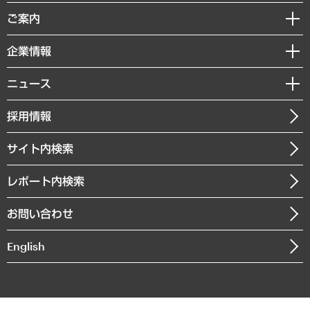
組織・人事戦略
経済調査
ご案内
デジタルイノベーション
レポート
国際（グローバルビジネス・開発支援・国際戦略・グローバルヘルス）
セミナー・イベント情報
企業情報
コラム
サステナビリティ（環境・資源・エネルギー・ESG・人権）
MUFGビジネスセミナー
調査・研究報告書
私たちの想い
共生・ダイバーシティ
ニュース
受託案件情報
クローズアップ
社長メッセージ
GRC（ガバナンス・リスク・コンプライアンス）・防災（政策）
その他お申し込み
ニュースリリース
経営用語集
採用情報
会社概要
経済・産業・雇用・労働
調査協力のお願い
お知らせ
受託・受注実績（官公庁関連）
企業理念
医療・介護・福祉・教育・子ども
サイト内検索
メディア掲載・出演
役員一覧
自治体経営・官民協働
寄稿記事
沿革
レポート内検索
まちづくり・観光・交通・スポーツ・スマートシティ
書籍
組織図・本部部室紹介
自然資源・農林水産業・食料システム
お問い合わせ
インドネシア現地法人
決算公告
English
業績ハイライト
アクセスマップ
個人情報保護方針