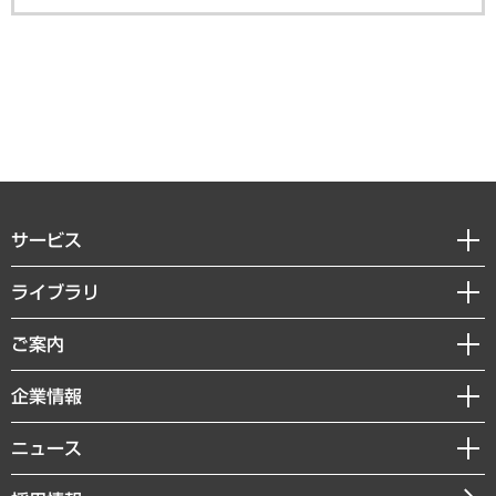
サービス
経営戦略
ライブラリ
組織・人事戦略
経済調査
ご案内
デジタルイノベーション
レポート
国際（グローバルビジネス・開発支援・国際戦略・グローバルヘルス）
セミナー・イベント情報
企業情報
コラム
サステナビリティ（環境・資源・エネルギー・ESG・人権）
MUFGビジネスセミナー
調査・研究報告書
私たちの想い
共生・ダイバーシティ
ニュース
受託案件情報
クローズアップ
社長メッセージ
GRC（ガバナンス・リスク・コンプライアンス）・防災（政策）
その他お申し込み
ニュースリリース
経営用語集