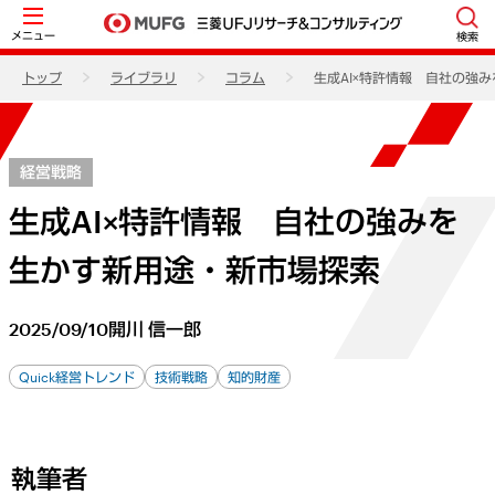
メニュー
検索
トップ
ライブラリ
コラム
生成AI×特許情報 自社の強
経営戦略
生成AI×特許情報 自社の強みを
生かす新用途・新市場探索
2025/09/10
開川 信一郎
Quick経営トレンド
技術戦略
知的財産
執筆者