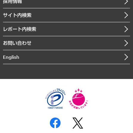
採用情報
会社概要
経済・産業・雇用・労働
調査協力のお願い
お知らせ
受託・受注実績（官公庁関連）
企業理念
医療・介護・福祉・教育・子ども
サイト内検索
メディア掲載・出演
役員一覧
自治体経営・官民協働
寄稿記事
沿革
レポート内検索
まちづくり・観光・交通・スポーツ・スマートシティ
書籍
組織図・本部部室紹介
自然資源・農林水産業・食料システム
お問い合わせ
インドネシア現地法人
決算公告
English
業績ハイライト
アクセスマップ
個人情報保護方針
環境方針
サステナビリティ
特定商取引法に基づく表示
SNSアカウントコミュニティガイドライン
反社会的勢力に対する基本方針
個人情報の取り扱いについて