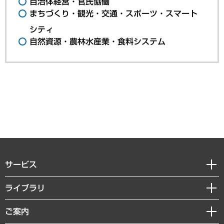
自治体経営・官民協働
まちづくり・観光・交通・スポーツ・スマート
シティ
自然資源・農林水産業・食料システム
サービス
経営戦略
ライブラリ
組織・人事戦略
経済調査
ご案内
デジタルイノベーション
レポート