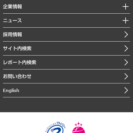
国際（グローバルビジネス・開発支援・国際戦略・グローバルヘルス）
セミナー・イベント情報
企業情報
コラム
サステナビリティ（環境・資源・エネルギー・ESG・人権）
MUFGビジネスセミナー
調査・研究報告書
私たちの想い
共生・ダイバーシティ
ニュース
受託案件情報
クローズアップ
社長メッセージ
GRC（ガバナンス・リスク・コンプライアンス）・防災（政策）
その他お申し込み
ニュースリリース
経営用語集
採用情報
会社概要
経済・産業・雇用・労働
調査協力のお願い
お知らせ
受託・受注実績（官公庁関連）
企業理念
医療・介護・福祉・教育・子ども
サイト内検索
メディア掲載・出演
役員一覧
自治体経営・官民協働
寄稿記事
沿革
レポート内検索
まちづくり・観光・交通・スポーツ・スマートシティ
書籍
組織図・本部部室紹介
自然資源・農林水産業・食料システム
お問い合わせ
インドネシア現地法人
決算公告
English
業績ハイライト
アクセスマップ
個人情報保護方針
環境方針
サステナビリティ