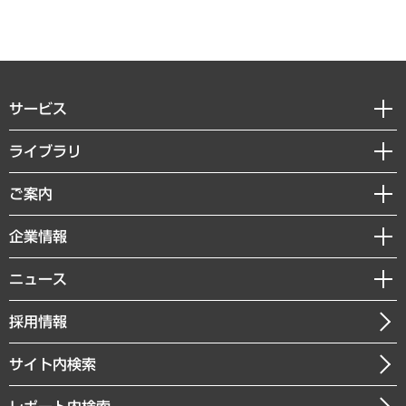
サービス
経営戦略
ライブラリ
組織・人事戦略
経済調査
ご案内
デジタルイノベーション
レポート
国際（グローバルビジネス・開発支援・国際戦略・グローバルヘルス）
セミナー・イベント情報
企業情報
コラム
サステナビリティ（環境・資源・エネルギー・ESG・人権）
MUFGビジネスセミナー
調査・研究報告書
私たちの想い
共生・ダイバーシティ
ニュース
受託案件情報
クローズアップ
社長メッセージ
GRC（ガバナンス・リスク・コンプライアンス）・防災（政策）
その他お申し込み
ニュースリリース
経営用語集
採用情報
会社概要
経済・産業・雇用・労働
調査協力のお願い
お知らせ
受託・受注実績（官公庁関連）
企業理念
医療・介護・福祉・教育・子ども
サイト内検索
メディア掲載・出演
役員一覧
自治体経営・官民協働
寄稿記事
沿革
まちづくり・観光・交通・スポーツ・スマートシティ