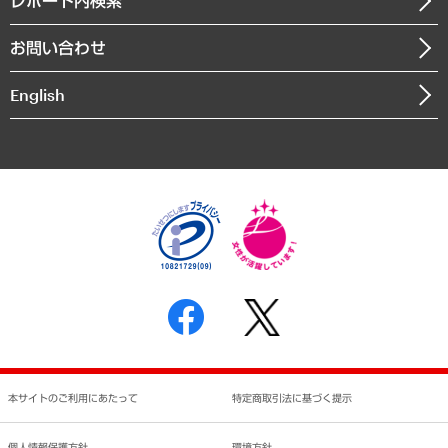
レポート内検索
書籍
組織図・本部部室紹介
自然資源・農林水産業・食料システム
お問い合わせ
インドネシア現地法人
決算公告
English
業績ハイライト
アクセスマップ
個人情報保護方針
環境方針
サステナビリティ
特定商取引法に基づく表示
SNSアカウントコミュニティガイドライン
反社会的勢力に対する基本方針
個人情報の取り扱いについて
書面による個人情報の開示等の請求の手続きについて
本サイトのご利用にあたって
特定商取引法に基づく提示
個人情報保護方針
環境方針