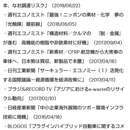
本、なお調達リスク」（2019/06/22）
・週刊エコノミスト「最強！ニッポンの素材・化学 夢の
『光触媒』最前線」（2018/06/05）
・週刊エコノミスト「構造材料／クルマの 『脱・金属』
が進む 高機能の樹脂や非鉄素材に好機」（2017/09/04）
・週刊エコノミスト「新素材／CFRP-航空機から大衆車の
車体へ、日本勢は買収、新製品で本腰」（2017/04/18）
・日刊工業新聞「サーキュラー・エコノミー（１）活発化
する国際議論－資源循環を経済政策に」（2017/04/11）
・ブラジルRECORD TV「アジアにおけるe-wasteのリサイ
クル動向」（2017/02/10）
・日経産業新聞「中小企業海外展開のツボ－環境インフラ
技術に商機」（2016/04/18）
・BLOGOS「プラグインハイブリッド自動車に関するコメ