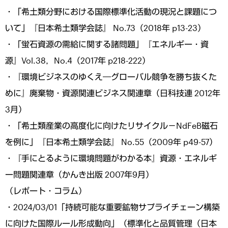
・「希土類分野における国際標準化活動の現況と課題につ
いて」『日本希土類学会誌』 No.73（2018年 p13-23）
・「蛍石資源の需給に関する諸問題」『エネルギー・資
源』Vol.38，No.4（2017年 p218-222）
・『環境ビジネスのゆくえ―グローバル競争を勝ち抜くた
めに』廃棄物・資源関連ビジネス関連章（日科技連 2012年
3月）
・「希土類産業の高度化に向けたリサイクル－NdFeB磁石
を例に」『日本希土類学会誌』 No.55（2009年 p49-57）
・『手にとるように環境問題がわかる本』資源・エネルギ
ー問題関連章（かんき出版 2007年9月）
（レポート・コラム）
・2024/03/01「持続可能な重要鉱物サプライチェーン構築
に向けた国際ルール形成動向」（標準化と品質管理（日本