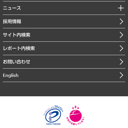
MUFGビジネスセミナー
調査・研究報告書
私たちの想い
共生・ダイバーシティ
ニュース
受託案件情報
クローズアップ
社長メッセージ
GRC（ガバナンス・リスク・コンプライアンス）・防災（政策）
その他お申し込み
ニュースリリース
経営用語集
採用情報
会社概要
経済・産業・雇用・労働
調査協力のお願い
お知らせ
受託・受注実績（官公庁関連）
企業理念
医療・介護・福祉・教育・子ども
サイト内検索
メディア掲載・出演
役員一覧
自治体経営・官民協働
寄稿記事
沿革
レポート内検索
まちづくり・観光・交通・スポーツ・スマートシティ
書籍
組織図・本部部室紹介
自然資源・農林水産業・食料システム
お問い合わせ
インドネシア現地法人
決算公告
English
業績ハイライト
アクセスマップ
個人情報保護方針
環境方針
サステナビリティ
特定商取引法に基づく表示