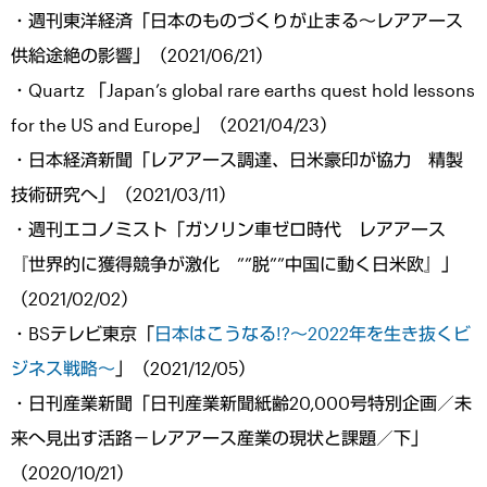
・週刊東洋経済「日本のものづくりが止まる～レアアース
供給途絶の影響」（2021/06/21）
・Quartz 「Japan’s global rare earths quest hold lessons
for the US and Europe」（2021/04/23）
・日本経済新聞「レアアース調達、日米豪印が協力 精製
技術研究へ」（2021/03/11）
・週刊エコノミスト「ガソリン車ゼロ時代 レアアース
『世界的に獲得競争が激化 ””脱””中国に動く日米欧』」
（2021/02/02）
・BSテレビ東京「
日本はこうなる!?～2022年を生き抜くビ
ジネス戦略～
」（2021/12/05）
・日刊産業新聞「日刊産業新聞紙齢20,000号特別企画／未
来へ見出す活路－レアアース産業の現状と課題／下」
（2020/10/21）