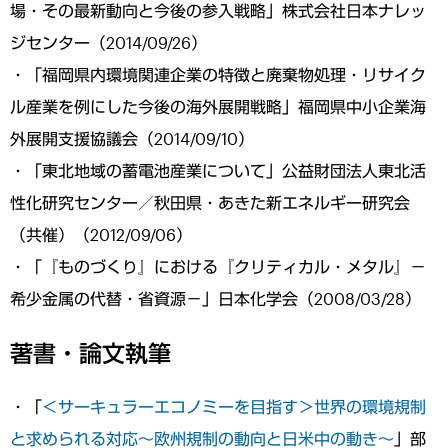
場・その最新動向と今後の参入戦略」株式会社日本ナレッ
ジセンター（2014/09/26）
・「福岡県内環境関連企業の特徴と廃棄物処理・リサイク
ル産業を例にした今後の海外展開戦略」福岡県中小企業海
外展開支援協議会（2014/09/10）
・「東北地域の蓄電池産業について」公益財団法人東北活
性化研究センター／秋田県・あきた新エネルギー研究会
（共催）（2012/09/06）
・「『ものづくり』における『クリティカル・メタル』－
希少金属の代替・省資源－」日本化学会（2008/03/28）
著書・論文執筆
・「
＜サーキュラーエコノミーを目指す＞世界の環境規制
と求められる対応～欧州規制の動向と日米中の動き～
」部