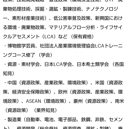
棄物処理技術、採掘・選鉱・製錬技術、ナノテクノロジ
ー、素形材産業技術）、低公害車普及政策、新興国におけ
る環境・廃棄物政策、マテリアルフロー分析・ライフサイ
クルアセスメント（LCA）など （保有資格）
・博物館学芸員、社団法人産業環境管理協会LCAトレーニ
ングコース修了 （学会）
・資源・素材学会、日本LCA学会、日本希土類学会 （各国
知見）
・中国（資源政策、産業政策、環境政策）、米国（資源政
策、経済安全保障政策）、欧州（資源政策、産業政策、環
境政策）、ASEAN（環境政策）、豪州（資源政策）、南米
（資源政策） （業界知見）
・製造業（自動車、電池、電子部品、鉄鋼、非鉄、セメン
ト）、資源開発（総合商社、資源探査、選鉱・製錬）、廃