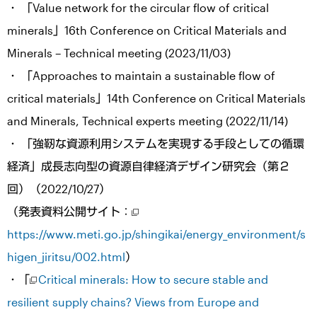
・ 「Value network for the circular flow of critical
minerals」16th Conference on Critical Materials and
Minerals – Technical meeting (2023/11/03)
・ 「Approaches to maintain a sustainable flow of
critical materials」14th Conference on Critical Materials
and Minerals, Technical experts meeting (2022/11/14)
・ 「強靭な資源利用システムを実現する手段としての循環
経済」成長志向型の資源自律経済デザイン研究会（第２
回）（2022/10/27）
（発表資料公開サイト：
https://www.meti.go.jp/shingikai/energy_environment/s
higen_jiritsu/002.html
）
・「
Critical minerals: How to secure stable and
resilient supply chains? Views from Europe and