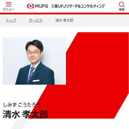
メニュー
検索
トップ
サービス
清水 孝太郎
しみず こうたろう
清水 孝太郎