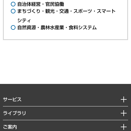
自治体経営・官民協働
まちづくり・観光・交通・スポーツ・スマート
シティ
自然資源・農林水産業・食料システム
サービス
経営戦略
ライブラリ
組織・人事戦略
経済調査
ご案内
デジタルイノベーション