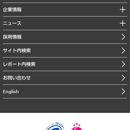
レポート
国際（グローバルビジネス・開発支援・国際戦略・グローバルヘルス）
セミナー・イベント情報
企業情報
コラム
サステナビリティ（環境・資源・エネルギー・ESG・人権）
MUFGビジネスセミナー
調査・研究報告書
私たちの想い
共生・ダイバーシティ
ニュース
受託案件情報
クローズアップ
社長メッセージ
GRC（ガバナンス・リスク・コンプライアンス）・防災（政策）
その他お申し込み
ニュースリリース
経営用語集
採用情報
会社概要
経済・産業・雇用・労働
調査協力のお願い
お知らせ
受託・受注実績（官公庁関連）
企業理念
医療・介護・福祉・教育・子ども
サイト内検索
メディア掲載・出演
役員一覧
自治体経営・官民協働
寄稿記事
沿革
レポート内検索
まちづくり・観光・交通・スポーツ・スマートシティ
書籍
組織図・本部部室紹介
自然資源・農林水産業・食料システム
お問い合わせ
インドネシア現地法人
決算公告
English
業績ハイライト
アクセスマップ
個人情報保護方針
環境方針
サステナビリティ