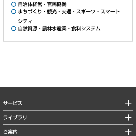
自治体経営・官民協働
まちづくり・観光・交通・スポーツ・スマート
シティ
自然資源・農林水産業・食料システム
サービス
経営戦略
ライブラリ
組織・人事戦略
経済調査
ご案内
デジタルイノベーション