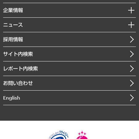
レポート
国際（グローバルビジネス・開発支援・国際戦略・グローバルヘルス）
セミナー・イベント情報
企業情報
コラム
サステナビリティ（環境・資源・エネルギー・ESG・人権）
MUFGビジネスセミナー
調査・研究報告書
私たちの想い
共生・ダイバーシティ
ニュース
受託案件情報
クローズアップ
社長メッセージ
GRC（ガバナンス・リスク・コンプライアンス）・防災（政策）
その他お申し込み
ニュースリリース
経営用語集
採用情報
会社概要
経済・産業・雇用・労働
調査協力のお願い
お知らせ
受託・受注実績（官公庁関連）
企業理念
医療・介護・福祉・教育・子ども
サイト内検索
メディア掲載・出演
役員一覧
自治体経営・官民協働
寄稿記事
沿革
レポート内検索
まちづくり・観光・交通・スポーツ・スマートシティ
書籍
組織図・本部部室紹介
自然資源・農林水産業・食料システム
お問い合わせ
インドネシア現地法人
決算公告
English
業績ハイライト
アクセスマップ
個人情報保護方針
環境方針
サステナビリティ