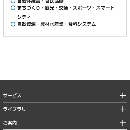
自治体経営・官民協働
まちづくり・観光・交通・スポーツ・スマート
シティ
自然資源・農林水産業・食料システム
サービス
経営戦略
ライブラリ
組織・人事戦略
経済調査
ご案内
デジタルイノベーション
レポート