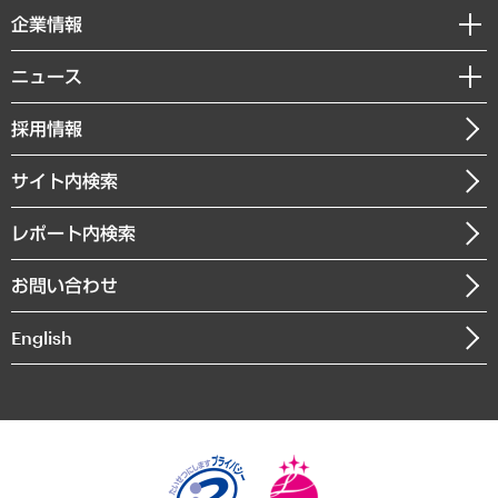
国際（グローバルビジネス・開発支援・国際戦略・グローバルヘルス）
セミナー・イベント情報
企業情報
コラム
サステナビリティ（環境・資源・エネルギー・ESG・人権）
MUFGビジネスセミナー
調査・研究報告書
私たちの想い
共生・ダイバーシティ
ニュース
受託案件情報
クローズアップ
社長メッセージ
GRC（ガバナンス・リスク・コンプライアンス）・防災（政策）
その他お申し込み
ニュースリリース
経営用語集
採用情報
会社概要
経済・産業・雇用・労働
調査協力のお願い
お知らせ
受託・受注実績（官公庁関連）
企業理念
医療・介護・福祉・教育・子ども
サイト内検索
メディア掲載・出演
役員一覧
自治体経営・官民協働
寄稿記事
沿革
レポート内検索
まちづくり・観光・交通・スポーツ・スマートシティ
書籍
組織図・本部部室紹介
自然資源・農林水産業・食料システム
お問い合わせ
インドネシア現地法人
決算公告
English
業績ハイライト
アクセスマップ
個人情報保護方針
環境方針
サステナビリティ