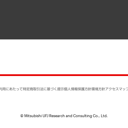
寄稿記事
決算公告
書籍
業績ハイライト
アクセスマップ
個人情報保護方針
環境方針
サステナビリティ
特定商取引法に基づく
SNSアカウントコミュ
反社会的勢力に対する
利用にあたって
特定商取引法に基づく提示
個人情報保護方針
環境方針
アクセスマッ
個人情報の取り扱いに
書面による個人情報の
© Mitsubishi UFJ Research and Consulting Co., Ltd.