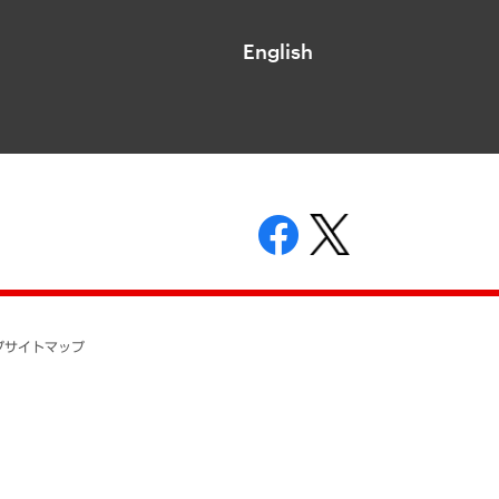
English
表示
ニティガイドライン
基本方針
プ
サイトマップ
ついて
開示等の請求の手続きについて