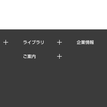
ライブラリ
企業情報
経済調査
私たちの想い
ご案内
レポート
社長メッセージ
セミナー・イベント情報
コラム
会社概要
MUFGビジネスセミナー
ヘルス）
調査・研究報告書
企業理念
受託案件情報
クローズアップ
役員一覧
その他お申し込み
経営用語集
沿革
調査協力のお願い
）
受託・受注実績（官公庁関連）
組織図・本部部室紹介
メディア掲載・出演
インドネシア現地法人