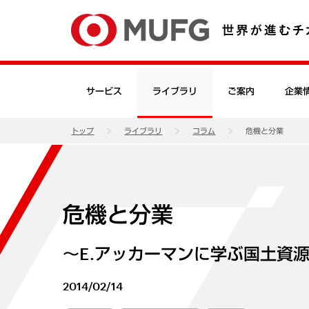
サービス
ライブラリ
ご案内
企業
トップ
ライブラリ
コラム
危機と分業
危機と分業
～E.アッカーマンに学ぶ国土資
2014/02/14