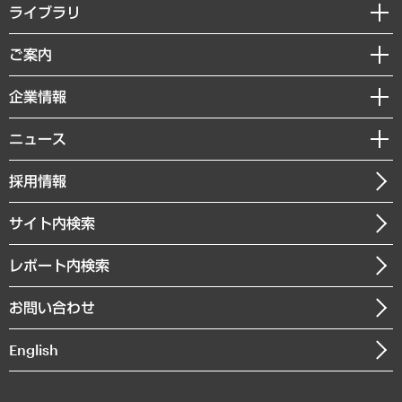
経営戦略
ライブラリ
組織・人事戦略
経済調査
ご案内
デジタルイノベーション
レポート
国際（グローバルビジネス・開発支援・国際戦略・グローバルヘルス）
セミナー・イベント情報
企業情報
コラム
サステナビリティ（環境・資源・エネルギー・ESG・人権）
MUFGビジネスセミナー
調査・研究報告書
私たちの想い
共生・ダイバーシティ
ニュース
受託案件情報
クローズアップ
社長メッセージ
GRC（ガバナンス・リスク・コンプライアンス）・防災（政策）
その他お申し込み
ニュースリリース
経営用語集
採用情報
会社概要
経済・産業・雇用・労働
調査協力のお願い
お知らせ
受託・受注実績（官公庁関連）
企業理念
医療・介護・福祉・教育・子ども
サイト内検索
メディア掲載・出演
役員一覧
自治体経営・官民協働
寄稿記事
沿革
レポート内検索
まちづくり・観光・交通・スポーツ・スマートシティ
書籍
組織図・本部部室紹介
自然資源・農林水産業・食料システム
お問い合わせ
インドネシア現地法人
決算公告
English
業績ハイライト
アクセスマップ