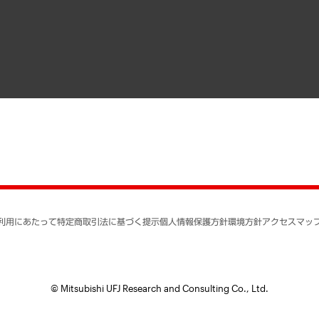
寄稿記事
決算公告
書籍
業績ハイライト
アクセスマップ
個人情報保護方針
環境方針
サステナビリティ
特定商取引法に基づく
SNSアカウントコミュ
反社会的勢力に対する
利用にあたって
特定商取引法に基づく提示
個人情報保護方針
環境方針
アクセスマッ
個人情報の取り扱いに
書面による個人情報の
© Mitsubishi UFJ Research and Consulting Co., Ltd.