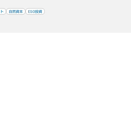
ト
自然資本
ESG投資