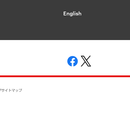
English
表示
ニティガイドライン
基本方針
プ
サイトマップ
ついて
開示等の請求の手続きについて