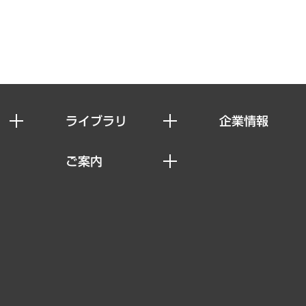
ライブラリ
企業情報
経済調査
私たちの想い
ご案内
レポート
社長メッセージ
セミナー・イベント情報
コラム
会社概要
MUFGビジネスセミナー
ヘルス）
調査・研究報告書
企業理念
受託案件情報
クローズアップ
役員一覧
その他お申し込み
経営用語集
沿革
調査協力のお願い
）
受託・受注実績（官公庁関連）
組織図・本部部室紹介
メディア掲載・出演
インドネシア現地法人