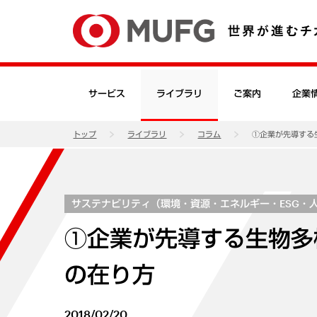
サービス
ライブラリ
ご案内
企業
トップ
ライブラリ
コラム
①企業が先導する
サステナビリティ（環境・資源・エネルギー・ESG・
①企業が先導する生物多
の在り方
2018/02/20