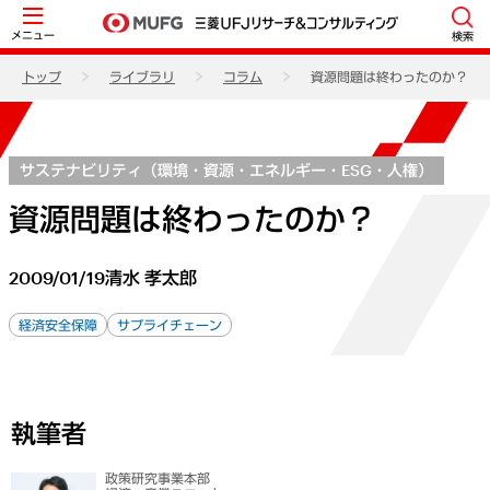
メニュー
検索
トップ
ライブラリ
コラム
資源問題は終わったのか？
サステナビリティ（環境・資源・エネルギー・ESG・人権）
資源問題は終わったのか？
2009/01/19
清水 孝太郎
経済安全保障
サプライチェーン
執筆者
政策研究事業本部