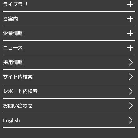
経営戦略
ライブラリ
組織・人事戦略
経済調査
ご案内
デジタルイノベーション
レポート
国際（グローバルビジネス・開発支援・国際戦略・グローバルヘルス）
セミナー・イベント情報
企業情報
コラム
サステナビリティ（環境・資源・エネルギー・ESG・人権）
MUFGビジネスセミナー
調査・研究報告書
私たちの想い
共生・ダイバーシティ
ニュース
受託案件情報
クローズアップ
社長メッセージ
GRC（ガバナンス・リスク・コンプライアンス）・防災（政策）
その他お申し込み
ニュースリリース
経営用語集
採用情報
会社概要
経済・産業・雇用・労働
調査協力のお願い
お知らせ
受託・受注実績（官公庁関連）
企業理念
医療・介護・福祉・教育・子ども
サイト内検索
メディア掲載・出演
役員一覧
自治体経営・官民協働
寄稿記事
沿革
レポート内検索
まちづくり・観光・交通・スポーツ・スマートシティ
書籍
組織図・本部部室紹介
自然資源・農林水産業・食料システム
お問い合わせ
インドネシア現地法人
決算公告
English
業績ハイライト
アクセスマップ