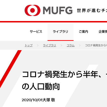
サービス
ライブラリ
ご案内
企業
トップ
ライブラリ
コラム
コロナ禍発生から
コロナ禍発生から半年、
の人口動向
2020/10/01
大塚 敬