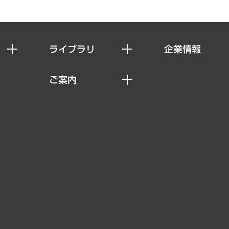
ライブラリ
企業情報
経済調査
私たちの想い
ご案内
レポート
社長メッセージ
セミナー・イベント情報
コラム
会社概要
MUFGビジネスセミナー
ヘルス）
調査・研究報告書
企業理念
受託案件情報
クローズアップ
役員一覧
その他お申し込み
経営用語集
沿革
調査協力のお願い
）
受託・受注実績（官公庁関連）
組織図・本部部室紹介
メディア掲載・出演
インドネシア現地法人
寄稿記事
決算公告
書籍
業績ハイライト