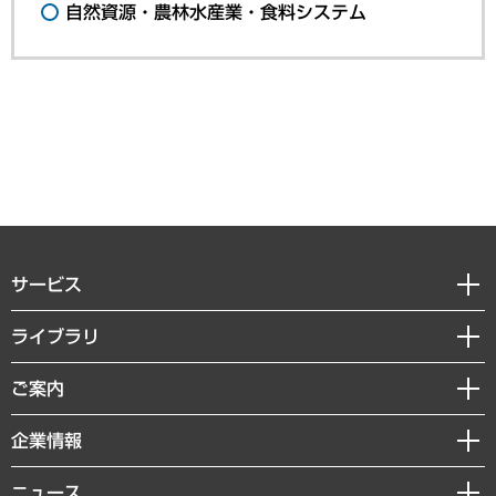
自然資源・農林水産業・食料システム
サービス
経営戦略
ライブラリ
組織・人事戦略
経済調査
ご案内
デジタルイノベーション
レポート
国際（グローバルビジネス・開発支援・国際戦略・グローバルヘルス）
セミナー・イベント情報
企業情報
コラム
サステナビリティ（環境・資源・エネルギー・ESG・人権）
MUFGビジネスセミナー
調査・研究報告書
私たちの想い
共生・ダイバーシティ
ニュース