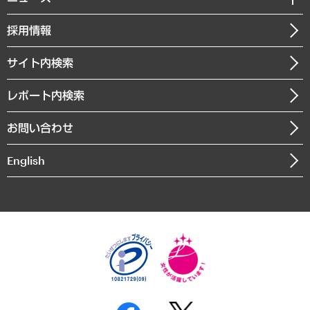
受託案件情報
クローズアップ
社長メッセージ
GRC（ガバナンス・リスク・コンプライアンス）・防災（政策）
その他お申し込み
ニュースリリース
経営用語集
採用情報
会社概要
経済・産業・雇用・労働
調査協力のお願い
お知らせ
受託・受注実績（官公庁関連）
企業理念
医療・介護・福祉・教育・子ども
サイト内検索
メディア掲載・出演
役員一覧
自治体経営・官民協働
寄稿記事
沿革
レポート内検索
まちづくり・観光・交通・スポーツ・スマートシティ
書籍
組織図・本部部室紹介
自然資源・農林水産業・食料システム
お問い合わせ
インドネシア現地法人
決算公告
English
業績ハイライト
アクセスマップ
個人情報保護方針
環境方針
サステナビリティ
特定商取引法に基づく表示
SNSアカウントコミュニティガイドライン