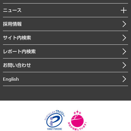
サステナビリティ（環境・資源・エネルギー・ESG・人権）
MUFGビジネスセミナー
調査・研究報告書
私たちの想い
共生・ダイバーシティ
ニュース
受託案件情報
クローズアップ
社長メッセージ
GRC（ガバナンス・リスク・コンプライアンス）・防災（政策）
その他お申し込み
ニュースリリース
経営用語集
採用情報
会社概要
経済・産業・雇用・労働
調査協力のお願い
お知らせ
受託・受注実績（官公庁関連）
企業理念
医療・介護・福祉・教育・子ども
サイト内検索
メディア掲載・出演
役員一覧
自治体経営・官民協働
寄稿記事
沿革
レポート内検索
まちづくり・観光・交通・スポーツ・スマートシティ
書籍
組織図・本部部室紹介
自然資源・農林水産業・食料システム
お問い合わせ
インドネシア現地法人
決算公告
English
業績ハイライト
アクセスマップ
個人情報保護方針
環境方針
サステナビリティ
特定商取引法に基づく表示