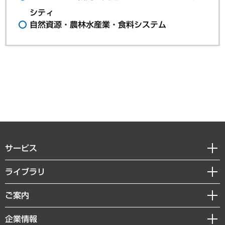
シティ
自然資源・農林水産業・食料システム
サービス
経営戦略
ライブラリ
組織・人事戦略
経済調査
ご案内
デジタルイノベーション
レポート
国際（グローバルビジネス・開発支援・国際戦略・グローバルヘルス）
セミナー・イベント情報
企業情報
コラム