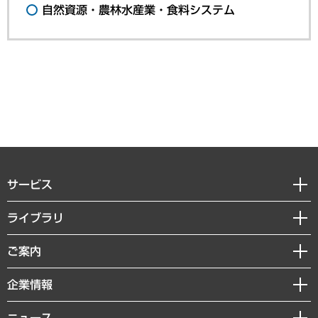
自然資源・農林水産業・食料システム
サービス
経営戦略
ライブラリ
組織・人事戦略
経済調査
ご案内
デジタルイノベーション
レポート
国際（グローバルビジネス・開発支援・国際戦略・グローバルヘルス）
セミナー・イベント情報
企業情報
コラム
サステナビリティ（環境・資源・エネルギー・ESG・人権）
MUFGビジネスセミナー
調査・研究報告書
私たちの想い
共生・ダイバーシティ
ニュース