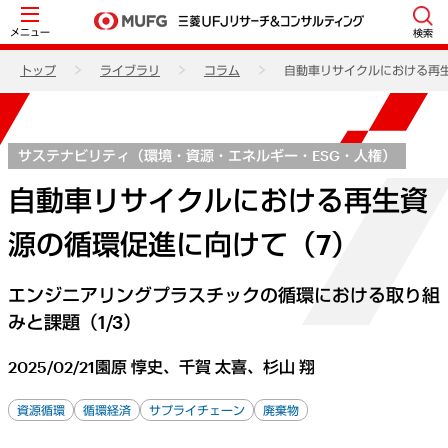
メニュー
検索
トップ
ライブラリ
コラム
自動車リサイクルにおける再
サステナビリティ（環境・資源・エネルギー・ESG・人権）
自動車リサイクルにおける再生資
源の循環促進に向けて（7）
エンジニアリングプラスチックの循環における取り組
みと課題（1/3）
2025/02/21
園原 惇史、千賀 太喜、杉山 翔
資源循環
循環経済
サプライチェーン
廃棄物