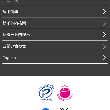
受託案件情報
クローズアップ
社長メッセージ
GRC（ガバナンス・リスク・コンプライアンス）・防災（政策）
その他お申し込み
ニュースリリース
経営用語集
採用情報
会社概要
経済・産業・雇用・労働
調査協力のお願い
お知らせ
受託・受注実績（官公庁関連）
企業理念
医療・介護・福祉・教育・子ども
サイト内検索
メディア掲載・出演
役員一覧
自治体経営・官民協働
寄稿記事
沿革
レポート内検索
まちづくり・観光・交通・スポーツ・スマートシティ
書籍
組織図・本部部室紹介
自然資源・農林水産業・食料システム
お問い合わせ
インドネシア現地法人
決算公告
English
業績ハイライト
アクセスマップ
個人情報保護方針
環境方針
サステナビリティ
特定商取引法に基づく表示
SNSアカウントコミュニティガイドライン