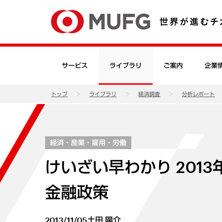
サービス
ライブラリ
ご案内
企業
トップ
ライブラリ
経済調査
分析レポート
経済・産業・雇用・労働
けいざい早わかり 201
金融政策
2013/11/05
土田 陽介