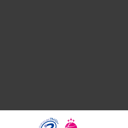
経営戦略
組織・人事戦略
デジタルイノベーション
国際（グローバルビジネス・開発支援・国際戦略・グローバル
サステナビリティ（環境・資源・エネルギー・ESG・人権）
共生・ダイバーシティ
GRC（ガバナンス・リスク・コンプライアンス）・防災（政策
経済・産業・雇用・労働
医療・介護・福祉・教育・子ども
自治体経営・官民協働
まちづくり・観光・交通・スポーツ・スマートシティ
自然資源・農林水産業・食料システム