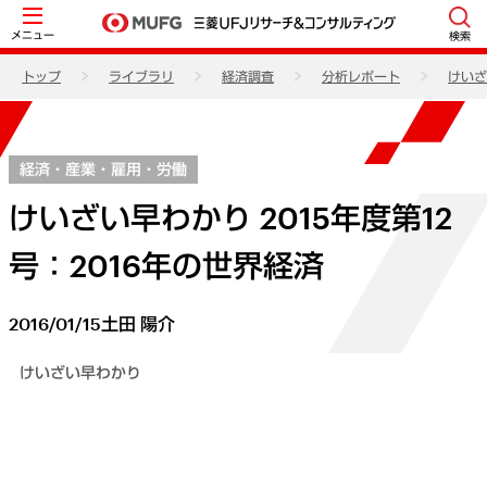
メニュー
検索
トップ
ライブラリ
経済調査
分析レポート
けいざ
経済・産業・雇用・労働
けいざい早わかり 2015年度第12
号：2016年の世界経済
2016/01/15
土田 陽介
けいざい早わかり