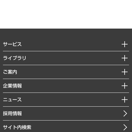
サービス
経営戦略
ライブラリ
組織・人事戦略
経済調査
ご案内
デジタルイノベーション
レポート
国際（グローバルビジネス・開発支援・国際戦略・グローバルヘルス）
セミナー・イベント情報
企業情報
コラム
サステナビリティ（環境・資源・エネルギー・ESG・人権）
MUFGビジネスセミナー
調査・研究報告書
私たちの想い
共生・ダイバーシティ
ニュース
受託案件情報
クローズアップ
社長メッセージ
GRC（ガバナンス・リスク・コンプライアンス）・防災（政策）
その他お申し込み
ニュースリリース
経営用語集
採用情報
会社概要
経済・産業・雇用・労働
調査協力のお願い
お知らせ
受託・受注実績（官公庁関連）
企業理念
医療・介護・福祉・教育・子ども
サイト内検索
メディア掲載・出演
役員一覧