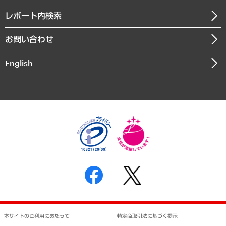
自治体経営・官民協働
寄稿記事
沿革
レポート内検索
まちづくり・観光・交通・スポーツ・スマートシティ
書籍
組織図・本部部室紹介
自然資源・農林水産業・食料システム
お問い合わせ
インドネシア現地法人
決算公告
English
業績ハイライト
アクセスマップ
個人情報保護方針
環境方針
サステナビリティ
特定商取引法に基づく表示
SNSアカウントコミュニティガイドライン
反社会的勢力に対する基本方針
個人情報の取り扱いについて
書面による個人情報の開示等の請求の手続きについて
本サイトのご利用にあたって
特定商取引法に基づく提示