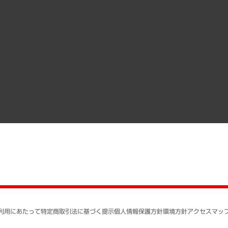
クローズアップ
役員一覧
その他お申し込み
経営用語集
沿革
調査協力のお願い
）
受託・受注実績（官公庁関連）
組織図・本部部室紹介
メディア掲載・出演
インドネシア現地法人
寄稿記事
決算公告
書籍
業績ハイライト
アクセスマップ
個人情報保護方針
環境方針
サステナビリティ
特定商取引法に基づく
SNSアカウントコミュ
反社会的勢力に対する
利用にあたって
特定商取引法に基づく提示
個人情報保護方針
環境方針
アクセスマッ
個人情報の取り扱いに