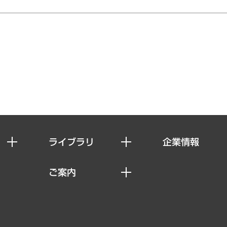
ライブラリ
企業情報
経済調査
私たちの想い
ご案内
レポート
社長メッセージ
セミナー・イベント情報
コラム
会社概要
MUFGビジネスセミナー
ヘルス）
調査・研究報告書
企業理念
受託案件情報