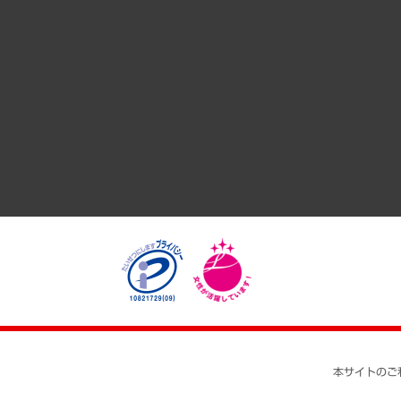
サステナビリティ（環境・資源・エネルギー・ESG・人権）
共生・ダイバーシティ
GRC（ガバナンス・リスク・コンプライアンス）・防災（政策
経済・産業・雇用・労働
医療・介護・福祉・教育・子ども
自治体経営・官民協働
まちづくり・観光・交通・スポーツ・スマートシティ
自然資源・農林水産業・食料システム
本サイトのご