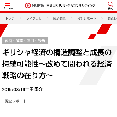
メニュー
検索
トップ
ライブラリ
経済調査
分析レポート
調査レ
経済・産業・雇用・労働
ギリシャ経済の構造調整と成長の
持続可能性～改めて問われる経済
戦略の在り方～
2015/03/19
土田 陽介
調査レポート