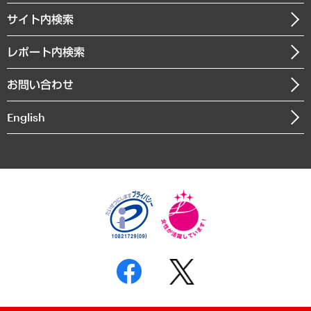
お知らせ
受託・受注実績（官公庁関連）
企業理念
医療・介護・福祉・教育・子ども
サイト内検索
メディア掲載・出演
役員一覧
自治体経営・官民協働
寄稿記事
沿革
レポート内検索
まちづくり・観光・交通・スポーツ・スマートシティ
書籍
組織図・本部部室紹介
自然資源・農林水産業・食料システム
お問い合わせ
インドネシア現地法人
決算公告
English
業績ハイライト
アクセスマップ
個人情報保護方針
環境方針
サステナビリティ
特定商取引法に基づく表示
SNSアカウントコミュニティガイドライン
反社会的勢力に対する基本方針
個人情報の取り扱いについて
書面による個人情報の開示等の請求の手続きについて