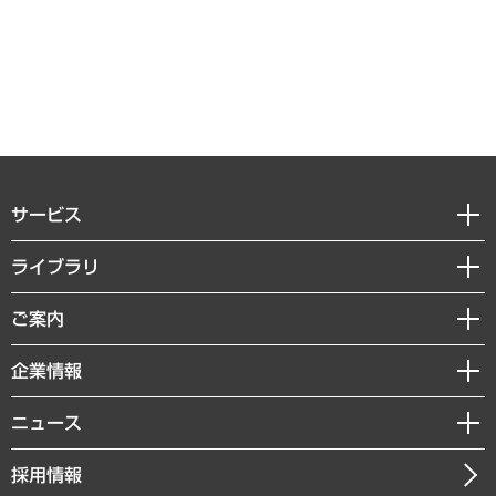
サービス
経営戦略
ライブラリ
組織・人事戦略
経済調査
ご案内
デジタルイノベーション
レポート
国際（グローバルビジネス・開発支援・国際戦略・グローバルヘルス）
セミナー・イベント情報
企業情報
コラム
サステナビリティ（環境・資源・エネルギー・ESG・人権）
MUFGビジネスセミナー
調査・研究報告書
私たちの想い
共生・ダイバーシティ
ニュース
受託案件情報
クローズアップ
社長メッセージ
GRC（ガバナンス・リスク・コンプライアンス）・防災（政策）
その他お申し込み
ニュースリリース
経営用語集
採用情報
会社概要
経済・産業・雇用・労働
調査協力のお願い