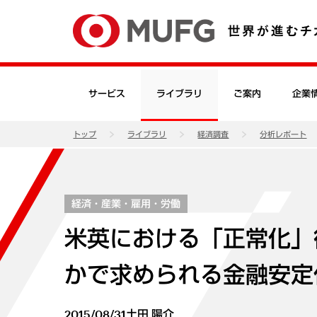
サービス
ライブラリ
ご案内
企業
トップ
ライブラリ
経済調査
分析レポート
経済・産業・雇用・労働
米英における「正常化」
かで求められる金融安定
2015/08/31
土田 陽介