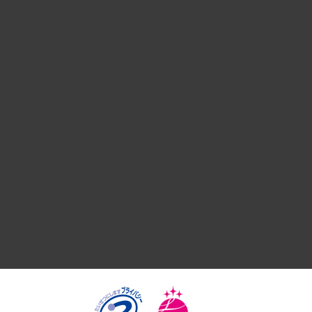
経営戦略
組織・人事戦略
デジタルイノベーション
国際（グローバルビジネス・開発支援・国際戦略・グローバル
サステナビリティ（環境・資源・エネルギー・ESG・人権）
共生・ダイバーシティ
GRC（ガバナンス・リスク・コンプライアンス）・防災（政策
経済・産業・雇用・労働
医療・介護・福祉・教育・子ども
自治体経営・官民協働
まちづくり・観光・交通・スポーツ・スマートシティ
自然資源・農林水産業・食料システム