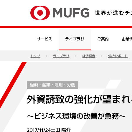
サービス
ライブラリ
ご案内
企業
トップ
ライブラリ
経済調査
分析レポート
経済・産業・雇用・労働
外資誘致の強化が望まれ
～ビジネス環境の改善が急務～
2017/11/24
土田 陽介