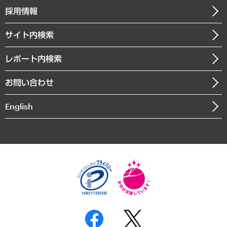
その他お申し込み
ニュースリリース
経営用語集
採用情報
会社概要
経済・産業・雇用・労働
調査協力のお願い
お知らせ
受託・受注実績（官公庁関連）
企業理念
医療・介護・福祉・教育・子ども
サイト内検索
メディア掲載・出演
役員一覧
自治体経営・官民協働
寄稿記事
沿革
レポート内検索
まちづくり・観光・交通・スポーツ・スマートシティ
書籍
組織図・本部部室紹介
自然資源・農林水産業・食料システム
お問い合わせ
インドネシア現地法人
決算公告
English
業績ハイライト
アクセスマップ
個人情報保護方針
環境方針
サステナビリティ
特定商取引法に基づく表示
SNSアカウントコミュニティガイドライン
反社会的勢力に対する基本方針