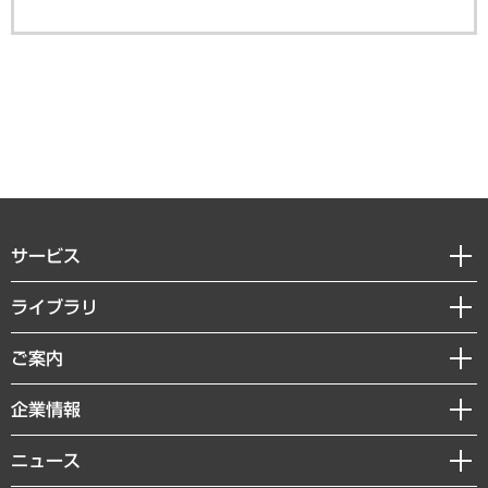
サービス
経営戦略
ライブラリ
組織・人事戦略
経済調査
ご案内
デジタルイノベーション
レポート
国際（グローバルビジネス・開発支援・国際戦略・グローバルヘルス）
セミナー・イベント情報
企業情報
コラム
サステナビリティ（環境・資源・エネルギー・ESG・人権）
MUFGビジネスセミナー
調査・研究報告書
私たちの想い
共生・ダイバーシティ
ニュース
受託案件情報
クローズアップ
社長メッセージ
GRC（ガバナンス・リスク・コンプライアンス）・防災（政策）