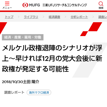
メニュー
検索
トップ
ライブラリ
経済調査
分析レポート
調査レ
経済・産業・雇用・労働
メルケル政権退陣のシナリオが浮
上～早ければ12月の党大会後に新
政権が発足する可能性
2018/10/30
土田 陽介
調査レポート
海外マクロ経済