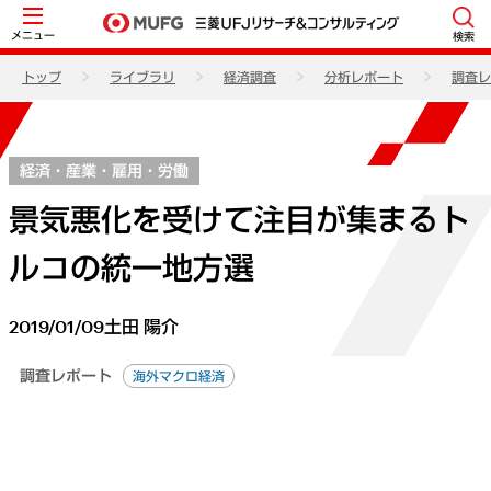
メニュー
検索
トップ
ライブラリ
経済調査
分析レポート
調査レ
経済・産業・雇用・労働
景気悪化を受けて注目が集まるト
ルコの統一地方選
2019/01/09
土田 陽介
調査レポート
海外マクロ経済