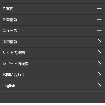
組織・人事戦略
経済調査
ご案内
デジタルイノベーション
レポート
国際（グローバルビジネス・開発支援・国際戦略・グローバルヘルス）
セミナー・イベント情報
企業情報
コラム
サステナビリティ（環境・資源・エネルギー・ESG・人権）
MUFGビジネスセミナー
調査・研究報告書
私たちの想い
共生・ダイバーシティ
ニュース
受託案件情報
クローズアップ
社長メッセージ
GRC（ガバナンス・リスク・コンプライアンス）・防災（政策）
その他お申し込み
ニュースリリース
経営用語集
採用情報
会社概要
経済・産業・雇用・労働
調査協力のお願い
お知らせ
受託・受注実績（官公庁関連）
企業理念
医療・介護・福祉・教育・子ども
サイト内検索
メディア掲載・出演
役員一覧
自治体経営・官民協働
寄稿記事
沿革
レポート内検索
まちづくり・観光・交通・スポーツ・スマートシティ
書籍
組織図・本部部室紹介
自然資源・農林水産業・食料システム
お問い合わせ
インドネシア現地法人
決算公告
English
業績ハイライト
アクセスマップ
個人情報保護方針