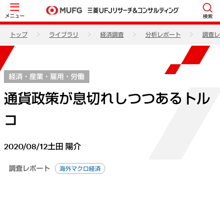
メニュー
検索
トップ
ライブラリ
経済調査
分析レポート
調査レ
経済・産業・雇用・労働
通貨政策が息切れしつつあるトル
コ
2020/08/12
土田 陽介
調査レポート
海外マクロ経済