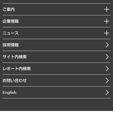
組織・人事戦略
経済調査
ご案内
デジタルイノベーション
レポート
国際（グローバルビジネス・開発支援・国際戦略・グローバルヘルス）
セミナー・イベント情報
企業情報
コラム
サステナビリティ（環境・資源・エネルギー・ESG・人権）
MUFGビジネスセミナー
調査・研究報告書
私たちの想い
共生・ダイバーシティ
ニュース
受託案件情報
クローズアップ
社長メッセージ
GRC（ガバナンス・リスク・コンプライアンス）・防災（政策）
その他お申し込み
ニュースリリース
経営用語集
採用情報
会社概要
経済・産業・雇用・労働
調査協力のお願い
お知らせ
受託・受注実績（官公庁関連）
企業理念
医療・介護・福祉・教育・子ども
サイト内検索
メディア掲載・出演
役員一覧
自治体経営・官民協働
寄稿記事
沿革
レポート内検索
まちづくり・観光・交通・スポーツ・スマートシティ
書籍
組織図・本部部室紹介
自然資源・農林水産業・食料システム
お問い合わせ
インドネシア現地法人
決算公告
English
業績ハイライト
アクセスマップ
個人情報保護方針