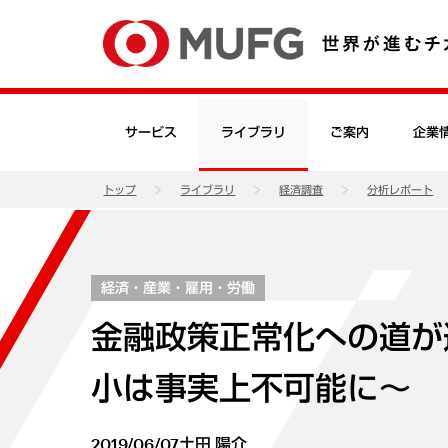
サービス
ライブラリ
ご案内
企業
トップ
ライブラリ
経済調査
分析レポート
経済・産業・雇用・労働
金融政策正常化への道が
小は事実上不可能に～
2019/06/07
土田 陽介