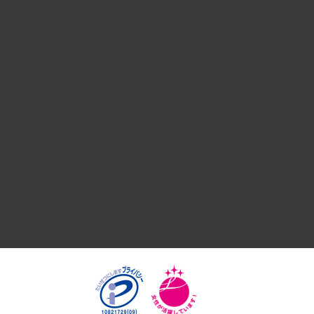
組織・人事戦略
デジタルイノベーション
国際（グローバルビジネス・開発支援・国際戦略・グローバル
サステナビリティ（環境・資源・エネルギー・ESG・人権）
共生・ダイバーシティ
GRC（ガバナンス・リスク・コンプライアンス）・防災（政策
経済・産業・雇用・労働
医療・介護・福祉・教育・子ども
自治体経営・官民協働
まちづくり・観光・交通・スポーツ・スマートシティ
自然資源・農林水産業・食料システム