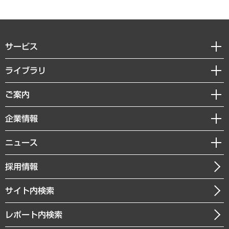
サービス
経営戦略
ライブラリ
組織・人事戦略
経済調査
ご案内
デジタルイノベーション
レポート
国際（グローバルビジネス・開発支援・国際戦略・グローバルヘルス）
セミナー・イベント情報
企業情報
コラム
サステナビリティ（環境・資源・エネルギー・ESG・人権）
MUFGビジネスセミナー
調査・研究報告書
私たちの想い
共生・ダイバーシティ
ニュース
受託案件情報
クローズアップ
社長メッセージ
GRC（ガバナンス・リスク・コンプライアンス）・防災（政策）
その他お申し込み
ニュースリリース
経営用語集
採用情報
会社概要
経済・産業・雇用・労働
調査協力のお願い
お知らせ
受託・受注実績（官公庁関連）
企業理念
医療・介護・福祉・教育・子ども
サイト内検索
メディア掲載・出演
役員一覧
自治体経営・官民協働
寄稿記事
沿革
レポート内検索
まちづくり・観光・交通・スポーツ・スマートシティ
書籍
組織図・本部部室紹介
自然資源・農林水産業・食料システム