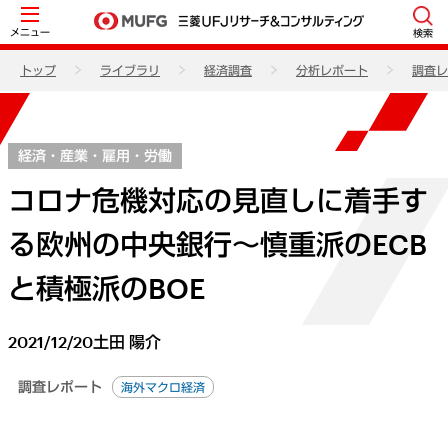
メニュー
検索
トップ
ライブラリ
経済調査
分析レポート
調査レ
経済・産業・雇用・労働
コロナ危機対応の見直しに着手す
る欧州の中央銀行～慎重派のECB
と積極派のBOE
2021/12/20
土田 陽介
調査レポート
海外マクロ経済